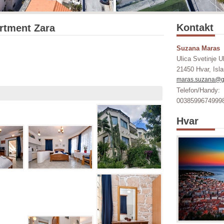
Kontakt
rtment Zara
Suzana Maras
Ulica Svetinje U
21450 Hvar, Isla
maras.suzana@g
Telefon/Handy:
00385996749998
Hvar