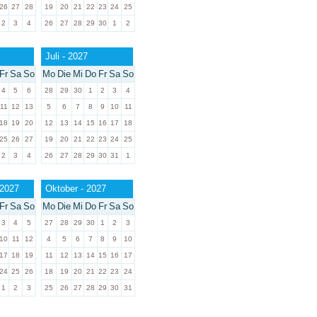
26
27
28
19
20
21
22
23
24
25
2
3
4
26
27
28
29
30
1
2
Juli - 2027
Fr
Sa
So
Mo
Die
Mi
Do
Fr
Sa
So
4
5
6
28
29
30
1
2
3
4
11
12
13
5
6
7
8
9
10
11
18
19
20
12
13
14
15
16
17
18
25
26
27
19
20
21
22
23
24
25
2
3
4
26
27
28
29
30
31
1
 2027
Oktober - 2027
Fr
Sa
So
Mo
Die
Mi
Do
Fr
Sa
So
3
4
5
27
28
29
30
1
2
3
10
11
12
4
5
6
7
8
9
10
17
18
19
11
12
13
14
15
16
17
24
25
26
18
19
20
21
22
23
24
1
2
3
25
26
27
28
29
30
31