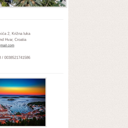
kića 2, Križna luka
nd Hvar, Croatia
mail.com
 / 0038521741586