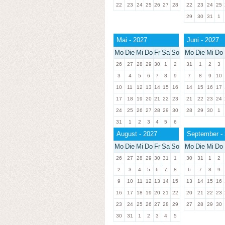
22
23
24
25
26
27
28
22
23
24
25
29
30
31
1
Mai - 2027
Juni - 2027
Mo
Die
Mi
Do
Fr
Sa
So
Mo
Die
Mi
Do
26
27
28
29
30
1
2
31
1
2
3
3
4
5
6
7
8
9
7
8
9
10
10
11
12
13
14
15
16
14
15
16
17
17
18
19
20
21
22
23
21
22
23
24
24
25
26
27
28
29
30
28
29
30
1
31
1
2
3
4
5
6
August - 2027
September -
Mo
Die
Mi
Do
Fr
Sa
So
Mo
Die
Mi
Do
26
27
28
29
30
31
1
30
31
1
2
2
3
4
5
6
7
8
6
7
8
9
9
10
11
12
13
14
15
13
14
15
16
16
17
18
19
20
21
22
20
21
22
23
23
24
25
26
27
28
29
27
28
29
30
30
31
1
2
3
4
5