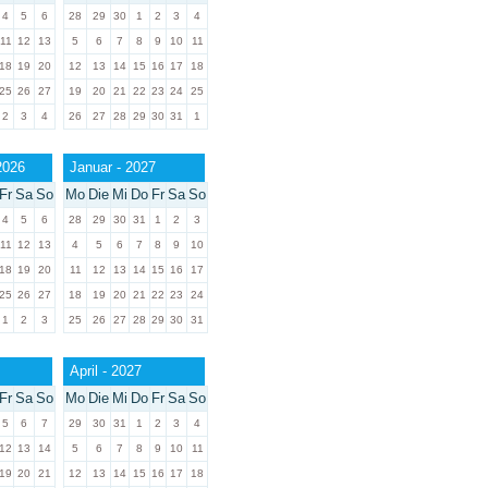
4
5
6
28
29
30
1
2
3
4
11
12
13
5
6
7
8
9
10
11
18
19
20
12
13
14
15
16
17
18
25
26
27
19
20
21
22
23
24
25
2
3
4
26
27
28
29
30
31
1
2026
Januar - 2027
Fr
Sa
So
Mo
Die
Mi
Do
Fr
Sa
So
4
5
6
28
29
30
31
1
2
3
11
12
13
4
5
6
7
8
9
10
18
19
20
11
12
13
14
15
16
17
25
26
27
18
19
20
21
22
23
24
1
2
3
25
26
27
28
29
30
31
April - 2027
Fr
Sa
So
Mo
Die
Mi
Do
Fr
Sa
So
5
6
7
29
30
31
1
2
3
4
12
13
14
5
6
7
8
9
10
11
19
20
21
12
13
14
15
16
17
18