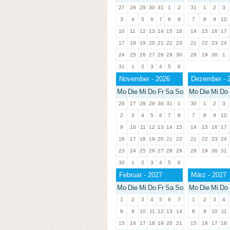
27
28
29
30
31
1
2
31
1
2
3
3
4
5
6
7
8
9
7
8
9
10
10
11
12
13
14
15
16
14
15
16
17
17
18
19
20
21
22
23
21
22
23
24
24
25
26
27
28
29
30
28
29
30
1
31
1
2
3
4
5
6
November - 2026
Dezember - 
Mo
Die
Mi
Do
Fr
Sa
So
Mo
Die
Mi
Do
26
27
28
29
30
31
1
30
1
2
3
2
3
4
5
6
7
8
7
8
9
10
9
10
11
12
13
14
15
14
15
16
17
16
17
18
19
20
21
22
21
22
23
24
23
24
25
26
27
28
29
28
29
30
31
30
1
2
3
4
5
6
Februar - 2027
März - 2027
Mo
Die
Mi
Do
Fr
Sa
So
Mo
Die
Mi
Do
1
2
3
4
5
6
7
1
2
3
4
8
9
10
11
12
13
14
8
9
10
11
15
16
17
18
19
20
21
15
16
17
18