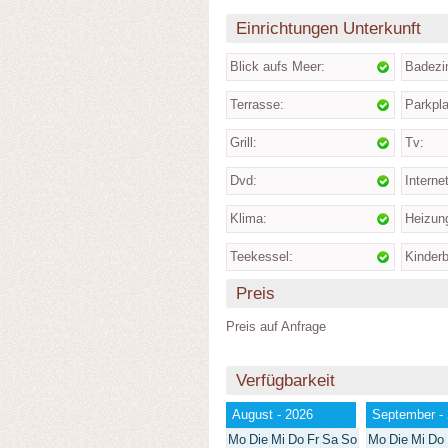
Einrichtungen Unterkunft
Blick aufs Meer:
Badezi
Terrasse:
Parkpla
Grill:
Tv:
Dvd:
Internet
Klima:
Heizun
Teekessel:
Kinderb
Preis
Preis auf Anfrage
Verfügbarkeit
August - 2026
September -
Mo
Die
Mi
Do
Fr
Sa
So
Mo
Die
Mi
Do