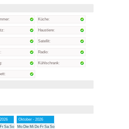
mmer:
Küche:
tz:
Haustiere:
Satellit:
:
Radio:
g:
Kühlschrank:
ett:
 2026
Oktober - 2026
Fr
Sa
So
Mo
Die
Mi
Do
Fr
Sa
So