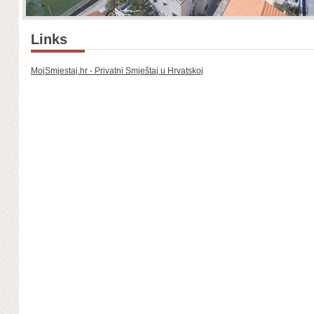
Links
MojSmjestaj.hr - Privatni Smještaj u Hrvatskoj