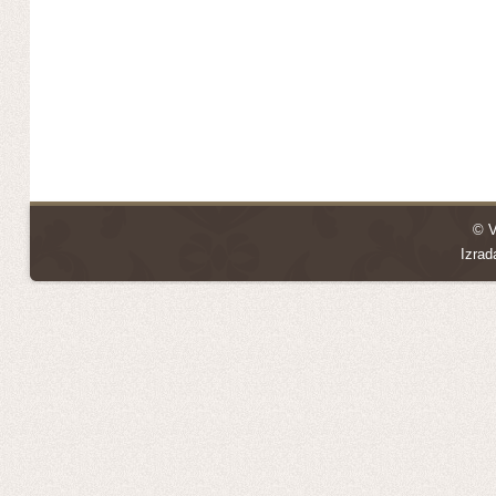
© V
Izrad